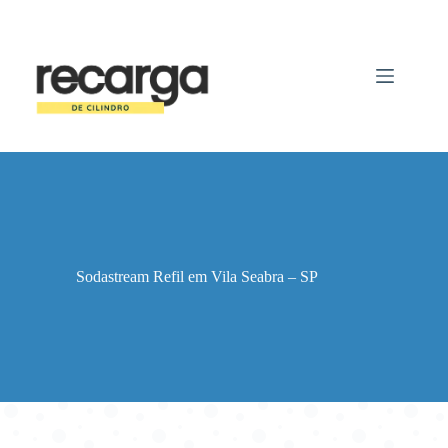
Pular
para
o
conteúdo
Sodastream Refil em Vila Seabra – SP