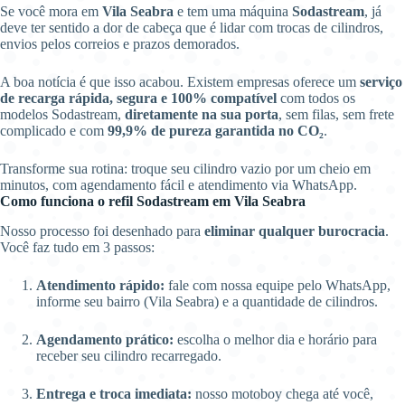
Se você mora em
Vila Seabra
e tem uma máquina
Sodastream
, já
deve ter sentido a dor de cabeça que é lidar com trocas de cilindros,
envios pelos correios e prazos demorados.
A boa notícia é que isso acabou. Existem empresas oferece um
serviço
de recarga rápida, segura e 100% compatível
com todos os
modelos Sodastream,
diretamente na sua porta
, sem filas, sem frete
complicado e com
99,9% de pureza garantida no CO₂
.
Transforme sua rotina: troque seu cilindro vazio por um cheio em
minutos, com agendamento fácil e atendimento via WhatsApp.
Como funciona o refil Sodastream em Vila Seabra
Nosso processo foi desenhado para
eliminar qualquer burocracia
.
Você faz tudo em 3 passos:
Atendimento rápido:
fale com nossa equipe pelo WhatsApp,
informe seu bairro (Vila Seabra) e a quantidade de cilindros.
Agendamento prático:
escolha o melhor dia e horário para
receber seu cilindro recarregado.
Entrega e troca imediata:
nosso motoboy chega até você,