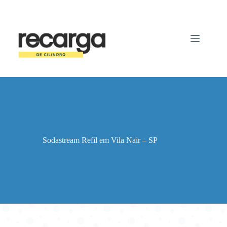
Pular
para
o
conteúdo
Sodastream Refil em Vila Nair – SP