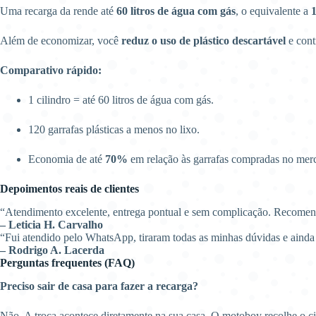
Uma recarga da rende até
60 litros de água com gás
, o equivalente a
1
Além de economizar, você
reduz o uso de plástico descartável
e cont
Comparativo rápido:
1 cilindro = até 60 litros de água com gás.
120 garrafas plásticas a menos no lixo.
Economia de até
70%
em relação às garrafas compradas no mer
Depoimentos reais de clientes
“Atendimento excelente, entrega pontual e sem complicação. Recome
– Leticia H. Carvalho
“Fui atendido pelo WhatsApp, tiraram todas as minhas dúvidas e aind
– Rodrigo A. Lacerda
Perguntas frequentes (FAQ)
Preciso sair de casa para fazer a recarga?
Não. A troca acontece diretamente na sua casa. O motoboy recolhe o c