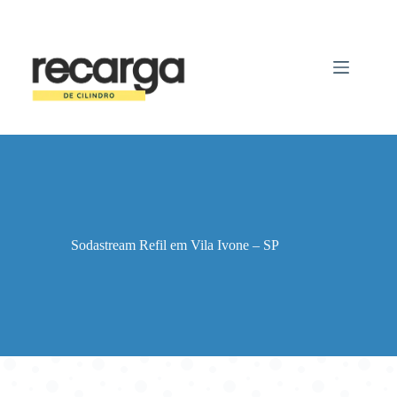
Pular
para
o
conteúdo
Sodastream Refil em Vila Ivone – SP