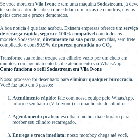
Se você mora em
Vila Ivone
e tem uma máquina
Sodastream
, já deve
ter sentido a dor de cabeça que é lidar com trocas de cilindros, envios
pelos correios e prazos demorados.
A boa notícia é que isso acabou. Existem empresas oferece um
serviço
de recarga rápida, segura e 100% compatível
com todos os
modelos Sodastream,
diretamente na sua porta
, sem filas, sem frete
complicado e com
99,9% de pureza garantida no CO₂
.
Transforme sua rotina: troque seu cilindro vazio por um cheio em
minutos, com agendamento fácil e atendimento via WhatsApp.
Como funciona o refil Sodastream em Vila Ivone
Nosso processo foi desenhado para
eliminar qualquer burocracia
.
Você faz tudo em 3 passos:
Atendimento rápido:
fale com nossa equipe pelo WhatsApp,
informe seu bairro (Vila Ivone) e a quantidade de cilindros.
Agendamento prático:
escolha o melhor dia e horário para
receber seu cilindro recarregado.
Entrega e troca imediata:
nosso motoboy chega até você,