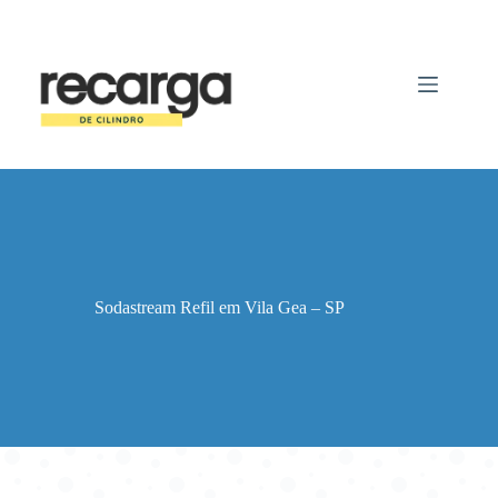
Pular
para
o
conteúdo
Sodastream Refil em Vila Gea – SP