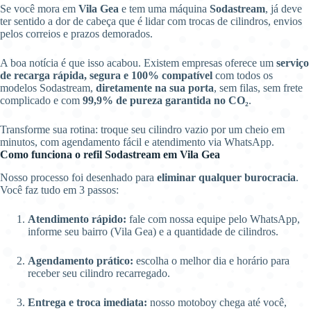
Se você mora em
Vila Gea
e tem uma máquina
Sodastream
, já deve
ter sentido a dor de cabeça que é lidar com trocas de cilindros, envios
pelos correios e prazos demorados.
A boa notícia é que isso acabou. Existem empresas oferece um
serviço
de recarga rápida, segura e 100% compatível
com todos os
modelos Sodastream,
diretamente na sua porta
, sem filas, sem frete
complicado e com
99,9% de pureza garantida no CO₂
.
Transforme sua rotina: troque seu cilindro vazio por um cheio em
minutos, com agendamento fácil e atendimento via WhatsApp.
Como funciona o refil Sodastream em Vila Gea
Nosso processo foi desenhado para
eliminar qualquer burocracia
.
Você faz tudo em 3 passos:
Atendimento rápido:
fale com nossa equipe pelo WhatsApp,
informe seu bairro (Vila Gea) e a quantidade de cilindros.
Agendamento prático:
escolha o melhor dia e horário para
receber seu cilindro recarregado.
Entrega e troca imediata:
nosso motoboy chega até você,