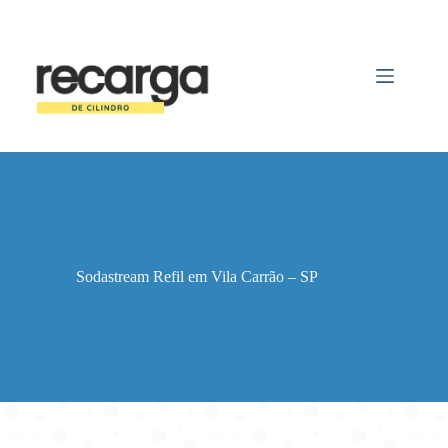
Pular
para
o
conteúdo
Sodastream Refil em Vila Carrão – SP