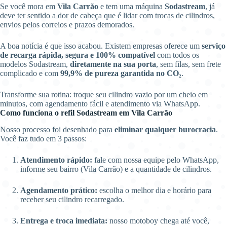
Se você mora em
Vila Carrão
e tem uma máquina
Sodastream
, já
deve ter sentido a dor de cabeça que é lidar com trocas de cilindros,
envios pelos correios e prazos demorados.
A boa notícia é que isso acabou. Existem empresas oferece um
serviço
de recarga rápida, segura e 100% compatível
com todos os
modelos Sodastream,
diretamente na sua porta
, sem filas, sem frete
complicado e com
99,9% de pureza garantida no CO₂
.
Transforme sua rotina: troque seu cilindro vazio por um cheio em
minutos, com agendamento fácil e atendimento via WhatsApp.
Como funciona o refil Sodastream em Vila Carrão
Nosso processo foi desenhado para
eliminar qualquer burocracia
.
Você faz tudo em 3 passos:
Atendimento rápido:
fale com nossa equipe pelo WhatsApp,
informe seu bairro (Vila Carrão) e a quantidade de cilindros.
Agendamento prático:
escolha o melhor dia e horário para
receber seu cilindro recarregado.
Entrega e troca imediata:
nosso motoboy chega até você,