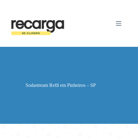
Pular
para
o
conteúdo
Sodastream Refil em Pinheiros – SP