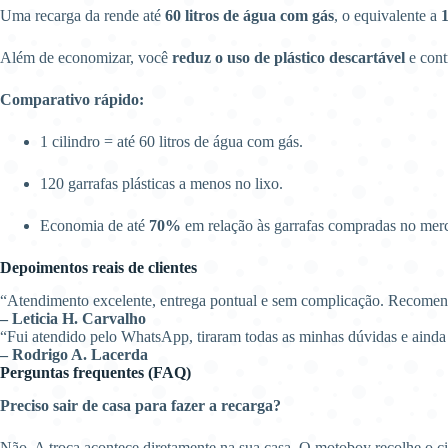
Uma recarga da rende até
60 litros de água com gás
, o equivalente a
1
Além de economizar, você
reduz o uso de plástico descartável
e cont
Comparativo rápido:
1 cilindro = até 60 litros de água com gás.
120 garrafas plásticas a menos no lixo.
Economia de até
70%
em relação às garrafas compradas no mer
Depoimentos reais de clientes
“Atendimento excelente, entrega pontual e sem complicação. Recome
– Leticia H. Carvalho
“Fui atendido pelo WhatsApp, tiraram todas as minhas dúvidas e aind
– Rodrigo A. Lacerda
Perguntas frequentes (FAQ)
Preciso sair de casa para fazer a recarga?
Não. A troca acontece diretamente na sua casa. O motoboy recolhe o c