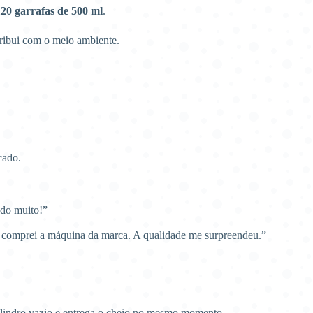
20 garrafas de 500 ml
.
ribui com o meio ambiente.
cado.
ndo muito!”
a comprei a máquina da marca. A qualidade me surpreendeu.”
ilindro vazio e entrega o cheio no mesmo momento.