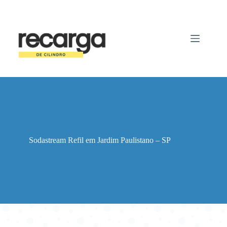
Pular
para
o
conteúdo
Sodastream Refil em Jardim Paulistano – SP