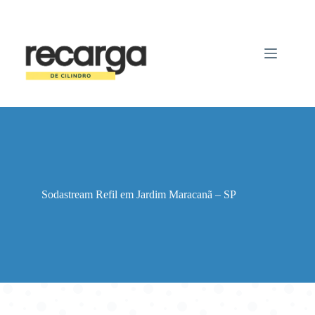
Pular
para
o
conteúdo
Sodastream Refil em Jardim Maracanã – SP