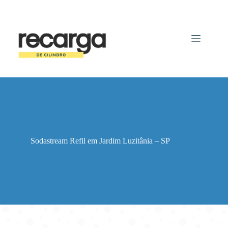
Pular
para
o
conteúdo
Sodastream Refil em Jardim Luzitânia – SP