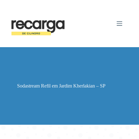
Pular
para
o
conteúdo
Sodastream Refil em Jardim Kherlakian – SP