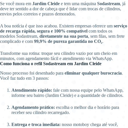
Se você mora em
Jardim Cleide
e tem uma máquina
Sodastream
, já
deve ter sentido a dor de cabeça que é lidar com trocas de cilindros,
envios pelos correios e prazos demorados.
A boa notícia é que isso acabou. Existem empresas oferece um
serviço
de recarga rápida, segura e 100% compatível
com todos os
modelos Sodastream,
diretamente na sua porta
, sem filas, sem frete
complicado e com
99,9% de pureza garantida no CO₂
.
Transforme sua rotina: troque seu cilindro vazio por um cheio em
minutos, com agendamento fácil e atendimento via WhatsApp.
Como funciona o refil Sodastream em Jardim Cleide
Nosso processo foi desenhado para
eliminar qualquer burocracia
.
Você faz tudo em 3 passos:
Atendimento rápido:
fale com nossa equipe pelo WhatsApp,
informe seu bairro (Jardim Cleide) e a quantidade de cilindros.
Agendamento prático:
escolha o melhor dia e horário para
receber seu cilindro recarregado.
Entrega e troca imediata:
nosso motoboy chega até você,