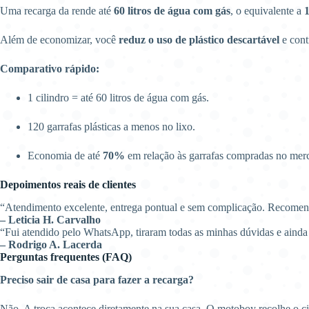
Uma recarga da rende até
60 litros de água com gás
, o equivalente a
1
Além de economizar, você
reduz o uso de plástico descartável
e cont
Comparativo rápido:
1 cilindro = até 60 litros de água com gás.
120 garrafas plásticas a menos no lixo.
Economia de até
70%
em relação às garrafas compradas no mer
Depoimentos reais de clientes
“Atendimento excelente, entrega pontual e sem complicação. Recome
– Leticia H. Carvalho
“Fui atendido pelo WhatsApp, tiraram todas as minhas dúvidas e aind
– Rodrigo A. Lacerda
Perguntas frequentes (FAQ)
Preciso sair de casa para fazer a recarga?
Não. A troca acontece diretamente na sua casa. O motoboy recolhe o c