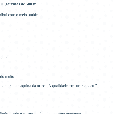
20 garrafas de 500 ml
.
ribui com o meio ambiente.
cado.
ndo muito!”
a comprei a máquina da marca. A qualidade me surpreendeu.”
ilindro vazio e entrega o cheio no mesmo momento.